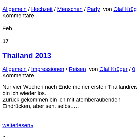
Allgemein
/
Hochzeit
/
Menschen
/
Party
von
Olaf Krüg
Kommentare
Feb.
17
Thailand 2013
Allgemein
/
Impressionen
/
Reisen
von
Olaf Krüger
/
0
Kommentare
Nur vier Wochen nach Ende meiner ersten Thailandrei
bin ich wieder los.
Zurück gekommen bin ich mit atemberaubenden
Eindrücken, aber seht selbst….
weiterlesen
»