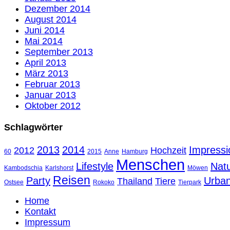
Dezember 2014
August 2014
Juni 2014
Mai 2014
September 2013
April 2013
März 2013
Februar 2013
Januar 2013
Oktober 2012
Schlagwörter
2013
2014
Impressi
2012
Hochzeit
60
2015
Anne
Hamburg
Menschen
Lifestyle
Nat
Kambodschia
Karlshorst
Möwen
Reisen
Party
Urba
Thailand
Tiere
Ostsee
Rokoko
Tierpark
Home
Kontakt
Impressum