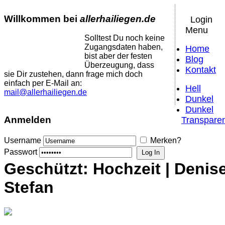
Willkommen bei
allerhailiegen.de
Login
Menu
Solltest Du noch keine
Zugangsdaten haben,
Home
bist aber der festen
Blog
Überzeugung, dass
Kontakt
sie Dir zustehen, dann frage mich doch
einfach per E-Mail an:
Hell
mail@allerhailiegen.de
Dunkel
Dunkel
Anmelden
Transpare
Username
Merken?
Passwort
Geschützt: Hochzeit | Denis
Stefan