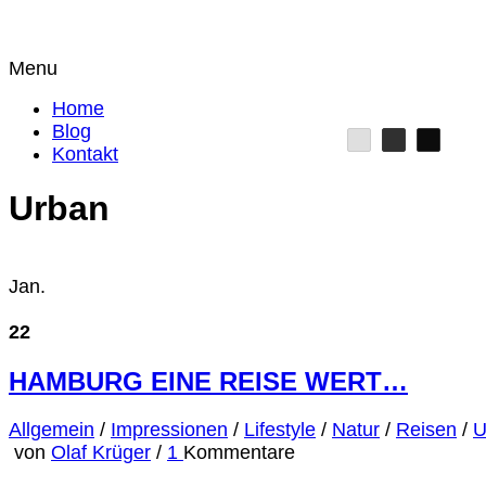
Menu
Home
Blog
Kontakt
Urban
Jan.
22
HAMBURG EINE REISE WERT…
Allgemein
/
Impressionen
/
Lifestyle
/
Natur
/
Reisen
/
U
von
Olaf Krüger
/
1
Kommentare