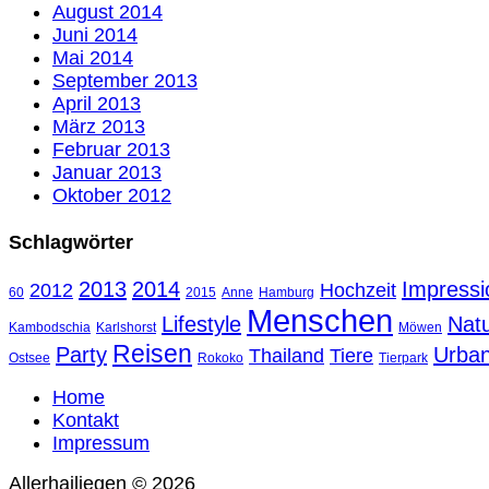
August 2014
Juni 2014
Mai 2014
September 2013
April 2013
März 2013
Februar 2013
Januar 2013
Oktober 2012
Schlagwörter
2013
2014
Impressi
2012
Hochzeit
60
2015
Anne
Hamburg
Menschen
Lifestyle
Nat
Kambodschia
Karlshorst
Möwen
Reisen
Party
Urba
Thailand
Tiere
Ostsee
Rokoko
Tierpark
Home
Kontakt
Impressum
Allerhailiegen © 2026