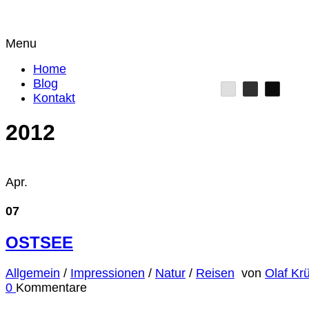
Menu
Home
Blog
Kontakt
2012
Apr.
07
OSTSEE
Allgemein
/
Impressionen
/
Natur
/
Reisen
von
Olaf Kr
0
Kommentare