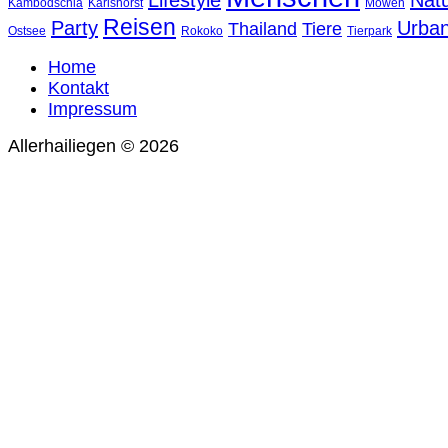
Lifestyle
Nat
Kambodschia
Karlshorst
Möwen
Reisen
Party
Urba
Thailand
Tiere
Ostsee
Rokoko
Tierpark
Home
Kontakt
Impressum
Allerhailiegen © 2026